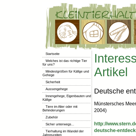
Interes
Startseite
Welches ist das richtige Tier
für uns?
Artikel
Mindestgrößen für Käfige und
Gehege
Sicherheit
Aussengehege
Deutsche en
Innengehege, Eigenbauten und
Käfige
Münstersches Meer
Tiere im Alter oder mit
2004)
Behinderungen
Zubehör
http://www.stern
Sicher unterwegs...
deutsche-entdeck
Tierhaltung im Wandel der
Jahreszeiten