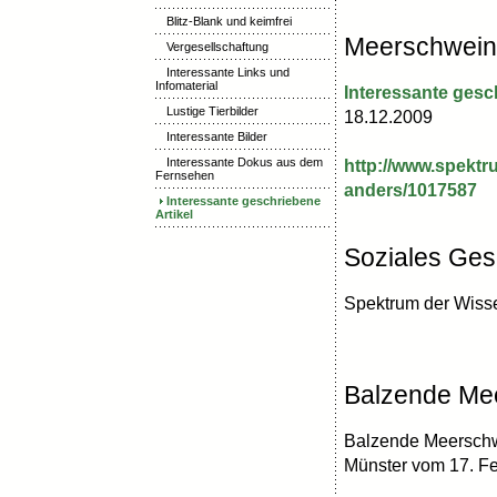
Blitz-Blank und keimfrei
Meerschweinc
Vergesellschaftung
Interessante Links und
Infomaterial
Interessante gesc
Lustige Tierbilder
18.12.2009
Interessante Bilder
Interessante Dokus aus dem
http://www.spektr
Fernsehen
anders/1017587
Interessante geschriebene
Artikel
Soziales Ge
Spektrum der Wisse
Balzende Mee
Balzende Meerschwe
Münster vom 17. F